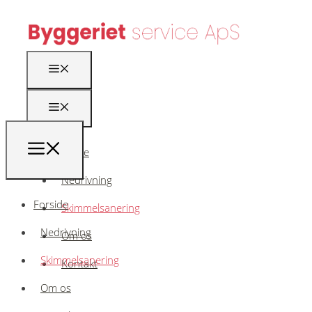
Forside
Nedrivning
Forside
Skimmelsanering
Nedrivning
Om os
Skimmelsanering
Kontakt
Om os