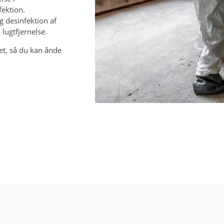
fektion.
g desinfektion af
ugtfjernelse.
ret, så du kan ånde