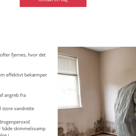
ofter fjernes, hvor det
som effektivt bekæmper
af angreb fra
il store vandrette
hydrogenperoxid
erer både skimmelsvamp
lse i