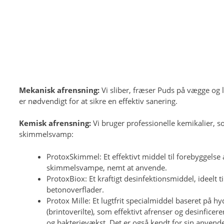
Mekanisk afrensning:
Vi sliber, fræser Puds på vægge og l
er nødvendigt for at sikre en effektiv sanering.
Kemisk afrensning:
Vi bruger professionelle kemikalier, 
skimmelsvamp:
ProtoxSkimmel: Et effektivt middel til forebyggelse 
skimmelsvampe, nemt at anvende.
ProtoxBiox: Et kraftigt desinfektionsmiddel, ideelt t
betonoverflader.
Protox Mille: Et lugtfrit specialmiddel baseret på 
(brintoverilte), som effektivt afrenser og desinfic
og bakterievækst. Det er også kendt for sin anvende