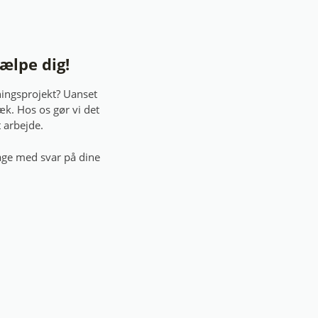
jælpe dig!
vningsprojekt? Uanset
æk. Hos os gør vi det
t arbejde.
bage med svar på dine